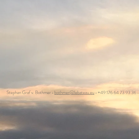
Stephan Graf v. Bothmer •
bothmer@lebateau.eu
• +49 176 64 73 93 36 